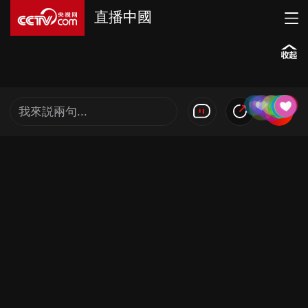
直播中國
我來説兩句...