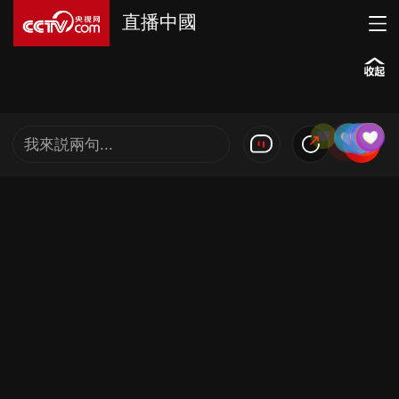
直播中國
我來説兩句...