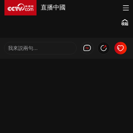
直播中國
我來説兩句...