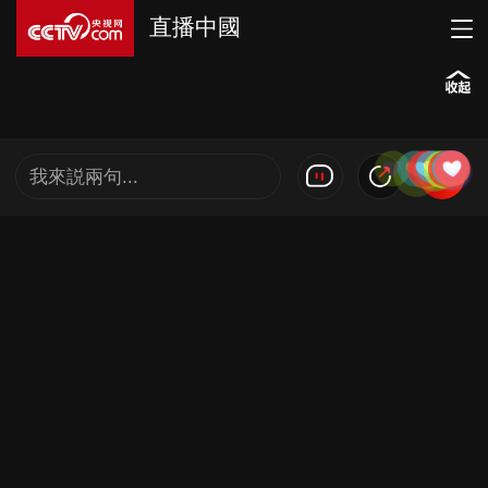
直播中國
我來説兩句...