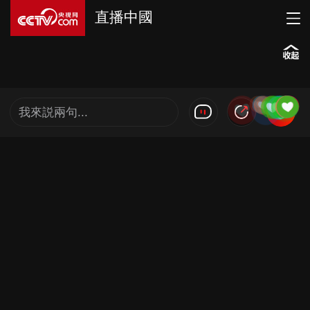
直播中國
我來説兩句...