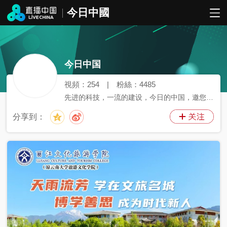
今日中國
今日中国
視頻：
254
|
粉絲：
4485
先进的科技，一流的建设，今日的中国，邀您一
同见证。
分享到：