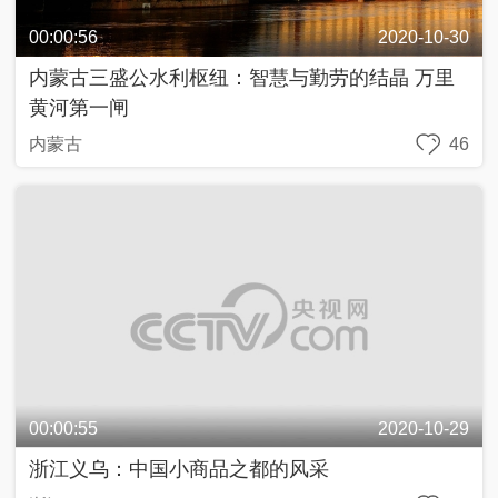
首頁
|
全站地圖
京ICP備10003349號-1
中央廣播電視總台
央視網
版權所有