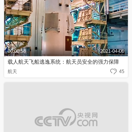
航天
45
00:00:57
2021-04-01
航天员训练：秉持载人航天精神
航天
84
00:00:58
2021-03-31
中国新一代载人飞船：大国重器 世界领先
载人飞船
19
00:00:57
2021-01-07
河北高碑店：冉冉升起的未来新城
高碑店
76
00:00:59
2020-11-18
收官之星成功发射 北斗系统将怎样影响你我的生
活？