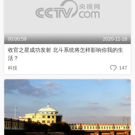
河北唐山：绿道成网景观相连 超级绿道绿色出行
唐山
45
00:00:48
2020-10-26
白鹤滩水电站：建成后将成为世界第二大水电站
四川
28
正在加載...