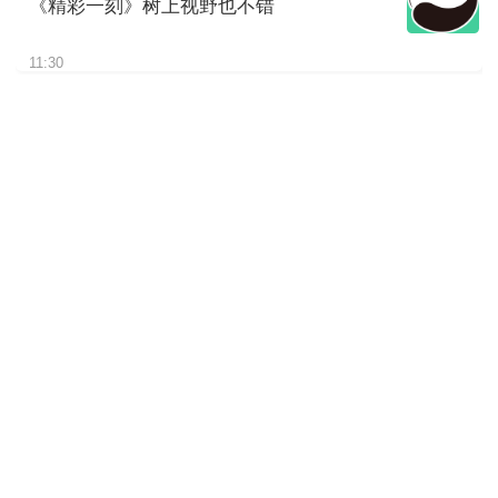
《精彩一刻》树上视野也不错
11:30
《精彩一刻》请欣赏我的“皮大
衣”
11:30
《精彩一刻》挠了这么久估计
是尾巴痒
11:30
《精彩一刻》熊孩子太磨妈妈
啦
11:30
《精彩一刻》仰睡蒙眼大熊
猫“秋野”上线
11:30