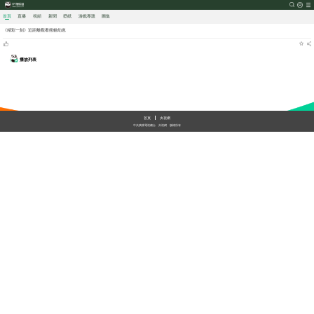
首頁
直播
視頻
新聞
壁紙
游戲
專題
圖集
《精彩一刻》近距離觀看熊貓幼崽
播放列表
加載中
首頁
央視網
中央廣播電視總台
央視網
版權所有