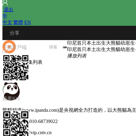
 
退出
中
中文
 
繁體
 
EN
 分享
印尼首只本土出生大熊貓幼崽生
下載客戶端
彈幕
印尼首只本土出生大熊貓幼崽生
播放列表
圖文選集
 
選集列表
微信朋友圈
加載中
蘋果IOS
熊貓頻道(www.ipanda.com)是央視網全力打造的，以大
微信朋友
商務合作 86-010-68739022
郵箱 ipanda@vip.cntv.cn