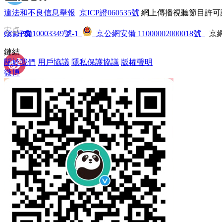
違法和不良信息舉報
 
京ICP證060535號
 網上傳播視聽節目許可證
安卓
QQ好友
京ICP備10003349號-1
 
 京公網安備 11000002000018號
 京網
鏈結
關於我們
 
用戶協議
 
隱私保護協議
 
版權聲明
微博
新浪微博
 Facebook