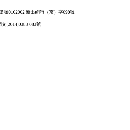
號0102002 新出網證（京）字098號
文[2014]0383-083號