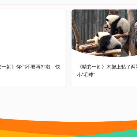
彩一刻》你们不要再打啦，快
《精彩一刻》木架上粘了两
！
小“毛球”