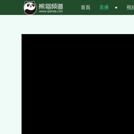
首頁
直播
 
視