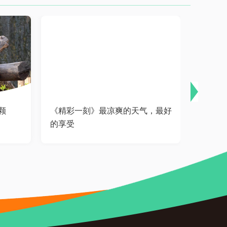
颗
《精彩一刻》最凉爽的天气，最好
《精彩
的享受
石头