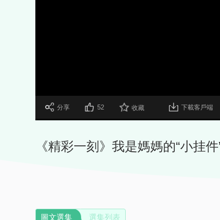
 分享
52
下載客戶端
收藏
《精彩一刻》我是媽媽的“小挂件
圖文選集
選集列表