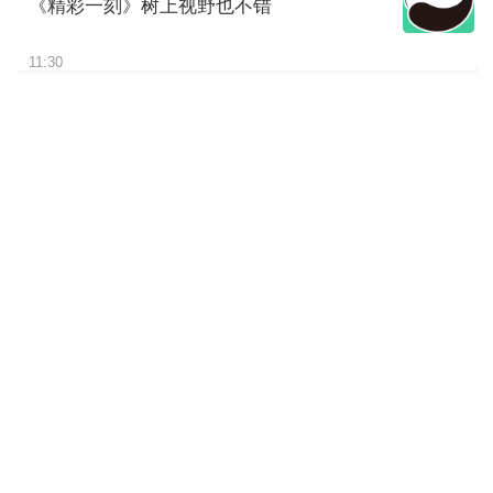
《精彩一刻》树上视野也不错
11:30
《精彩一刻》请欣赏我的“皮大
衣”
11:30
《精彩一刻》挠了这么久估计
是尾巴痒
11:30
《精彩一刻》熊孩子太磨妈妈
啦
11:30
《精彩一刻》仰睡蒙眼大熊
猫“秋野”上线
11:30