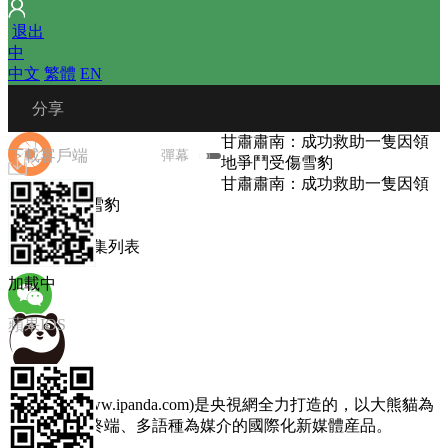
 
退出
中
中文
 
繁體
 
EN
 分享
甘肅肅南：成功救助一隻因領
下載客戶端
彈幕
地爭鬥受傷雪豹
甘肅肅南：成功救助一隻因領
地爭鬥受傷雪豹
播放列表
微信朋友圈
圖文選集
 
選集列表
加載中
蘋果IOS
微信朋友
熊貓頻道(www.ipanda.com)是央視網全力打造的，以大熊貓為
主題，以多終端、多語種為媒介的國際化新媒體産品。