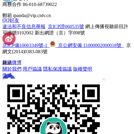
商務合作 86-010-68739022
郵箱 ipanda@vip.cntv.cn
安卓
QQ好友
違法和不良信息舉報
 
京ICP證060535號
 網上傳播視聽節目許
可證號0102002 新出網證（京）字098號
京ICP備10003349號-1
 
 京公網安備 11000002000018號
 京
網文[2014]0383-083號
新浪微博
鏈結
關於我們
 
用戶協議
 
隱私保護協議
 
版權聲明
微博
 Facebook