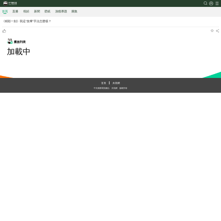
首頁
直播
視頻
新聞
壁紙
游戲
專題
圖集
《精彩一刻》我這“按摩”手法怎麼樣？
播放列表
加載中
首頁
央視網
中央廣播電視總台
央視網
版權所有