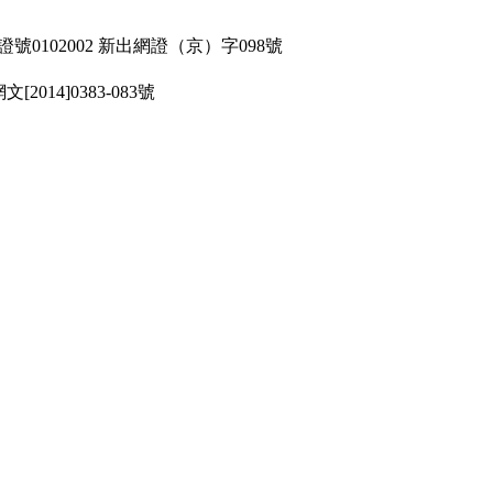
號0102002 新出網證（京）字098號
文[2014]0383-083號