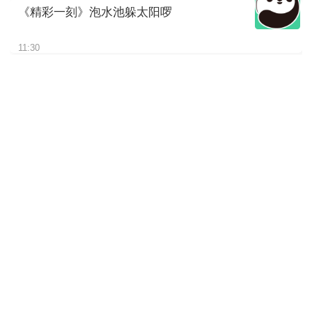
《精彩一刻》泡水池躲太阳啰
11:30
《精彩一刻》“文文”干饭的背影
11:30
《精彩一刻》竹子吃够了，想
找找小零食
11:30
《精彩一刻》近看大熊猫如何
吃竹子
11:30
《精彩一刻》悠闲的树上时光