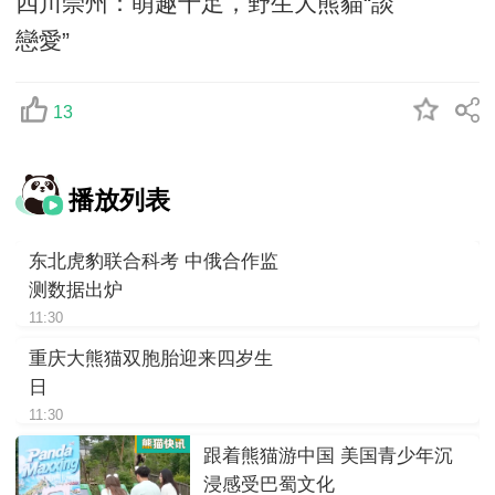
四川崇州：萌趣十足，野生大熊貓“談
戀愛”
13
播放列表
东北虎豹联合科考 中俄合作监
测数据出炉
11:30
重庆大熊猫双胞胎迎来四岁生
日
11:30
跟着熊猫游中国 美国青少年沉
浸感受巴蜀文化