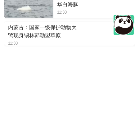
华白海豚
11:30
内蒙古：国家一级保护动物大
鸨现身锡林郭勒盟草原
11:30
四川绵阳：岷山山系东坡发现
豹影像
11:30
陕西：大熊猫“荣荣”躺着进食，
松弛感拉满
11:30
四川崇州：萌趣十足，野生大
熊猫“谈恋爱”
11:30