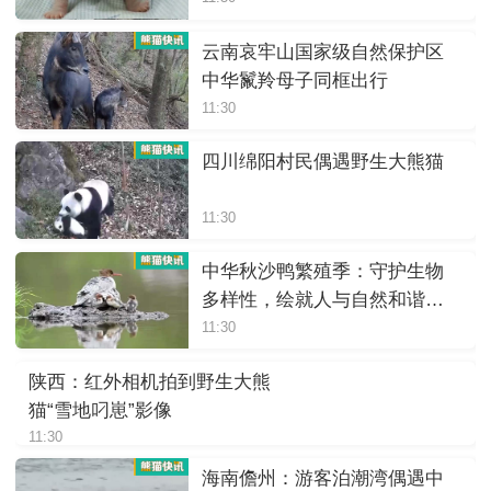
云南哀牢山国家级自然保护区
中华鬣羚母子同框出行
11:30
四川绵阳村民偶遇野生大熊猫
11:30
中华秋沙鸭繁殖季：守护生物
多样性，绘就人与自然和谐画
卷
11:30
陕西：红外相机拍到野生大熊
猫“雪地叼崽”影像
11:30
海南儋州：游客泊潮湾偶遇中