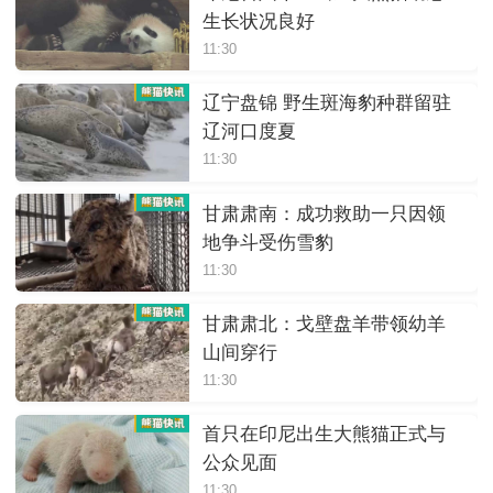
生长状况良好
11:30
辽宁盘锦 野生斑海豹种群留驻
辽河口度夏
11:30
甘肃肃南：成功救助一只因领
地争斗受伤雪豹
11:30
甘肃肃北：戈壁盘羊带领幼羊
山间穿行
11:30
首只在印尼出生大熊猫正式与
公众见面
11:30