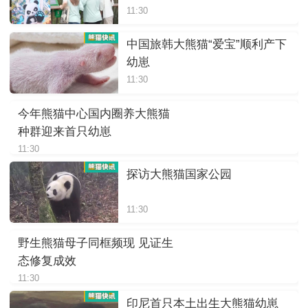
11:30
中国旅韩大熊猫“爱宝”顺利产下
幼崽
11:30
今年熊猫中心国内圈养大熊猫
种群迎来首只幼崽
11:30
探访大熊猫国家公园
11:30
野生熊猫母子同框频现 见证生
态修复成效
11:30
印尼首只本土出生大熊猫幼崽