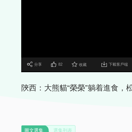
 分享
82
下載客戶端
收藏
陝西：大熊貓“榮榮”躺着進食，
圖文選集
選集列表