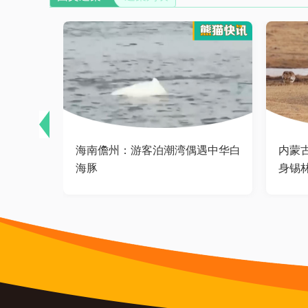
大熊
海南儋州：游客泊潮湾偶遇中华白
内蒙
海豚
身锡