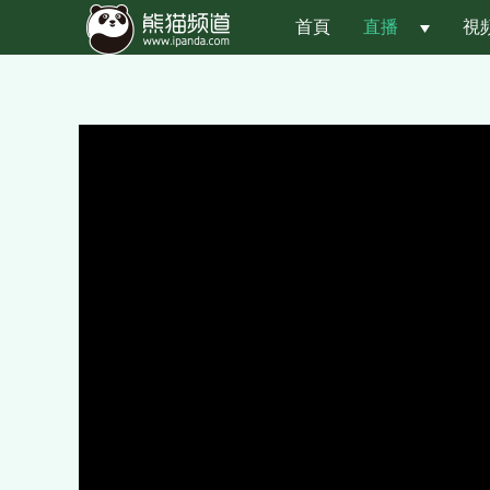
首頁
直播
 
視