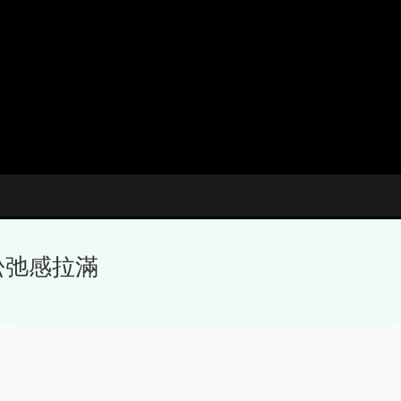
松弛感拉滿