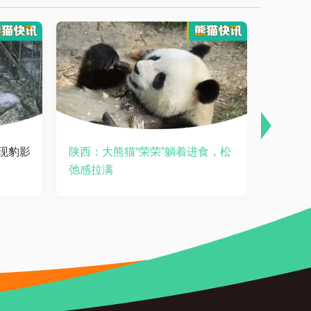
现豹影
陕西：大熊猫“荣荣”躺着进食，松
四川崇
弛感拉满
猫“谈恋