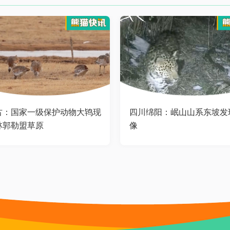
古：国家一级保护动物大鸨现
四川绵阳：岷山山系东坡发
林郭勒盟草原
像