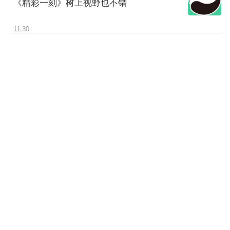
《精彩一刻》树上视野也不错
11:30
《精彩一刻》请欣赏我的“皮大
衣”
11:30
《精彩一刻》挠了这么久估计
是尾巴痒
11:30
《精彩一刻》熊孩子太磨妈妈
啦
11:30
《精彩一刻》仰睡蒙眼大熊
猫“秋野”上线
11:30