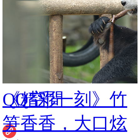
 Twitter
QQ空間
《精彩一刻》竹
笋香香，大口炫