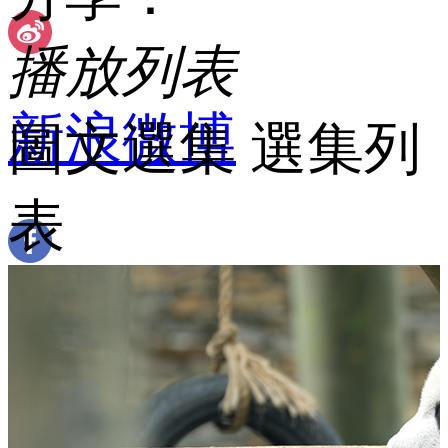
播放列表
新浪微博
圖文選集
 
選集列
表
 Facebook