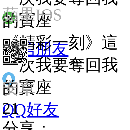
蘋果IOS
的寶座
《精彩一刻》這
微信朋友
一次我要奪回我
的寶座
安卓
21
QQ好友
分享：