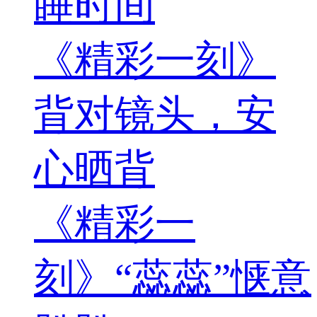
睡时间
《精彩一刻》
背对镜头，安
心晒背
《精彩一
刻》“蕊蕊”惬意