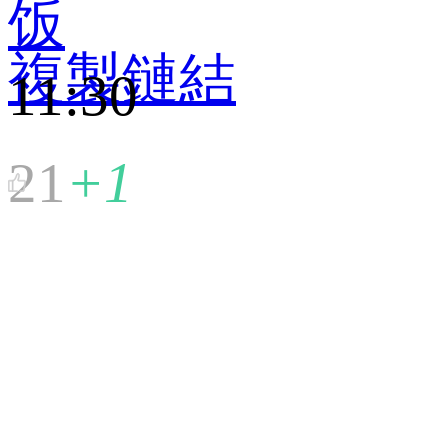
饭
複製鏈結
11:30
21
+1