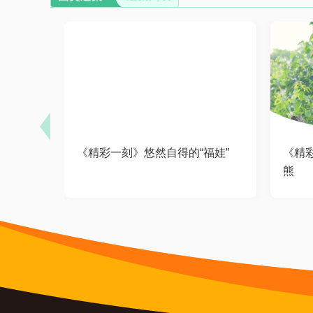
《精彩一刻》悠然自得的“福娃”
《精
熊