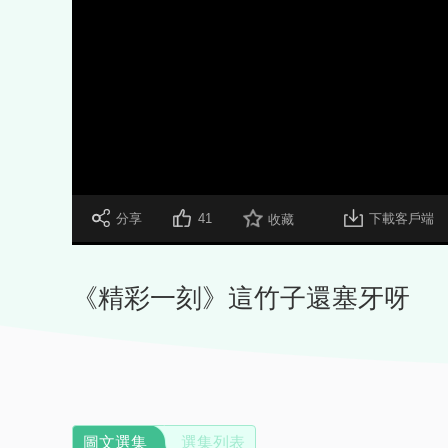
 分享
41
下載客戶端
收藏
《精彩一刻》這竹子還塞牙呀
圖文選集
選集列表