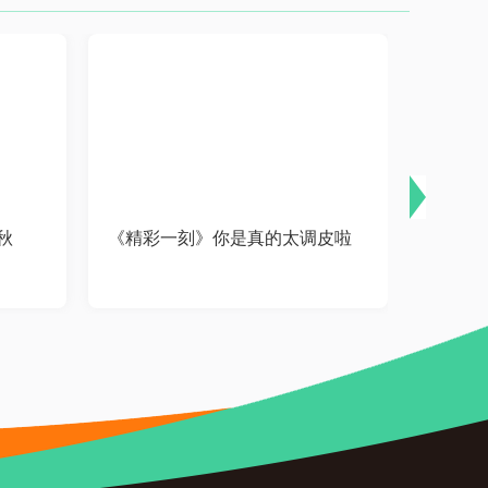
秋
《精彩一刻》你是真的太调皮啦
《精彩