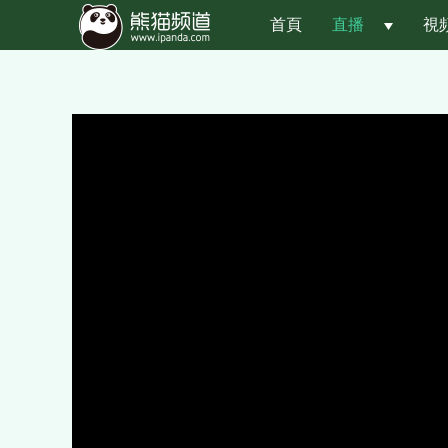
首頁
直播
 
視