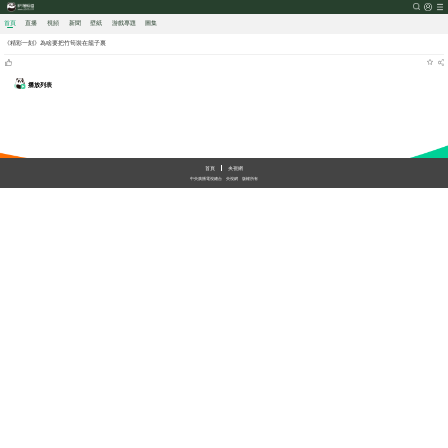
首頁
直播
視頻
新聞
壁紙
游戲
專題
圖集
《精彩一刻》為啥要把竹筍裝在籠子裏
播放列表
加載中
首頁
央視網
中央廣播電視總台
央視網
版權所有