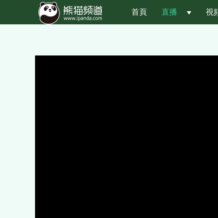
首頁
直播
 
視