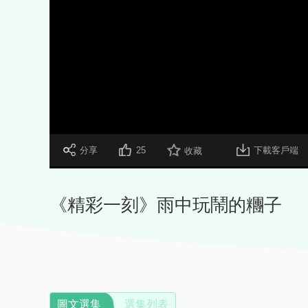
 分享
25
下載客戶端
收藏
《精彩一刻》雨中玩鬧的糰子
圖文選集
選集列表