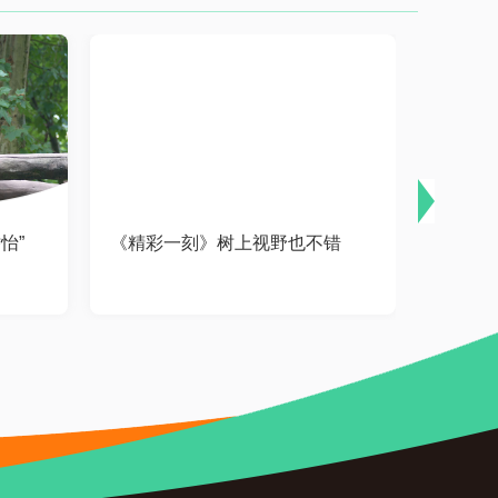
怡”
《精彩一刻》树上视野也不错
《精彩