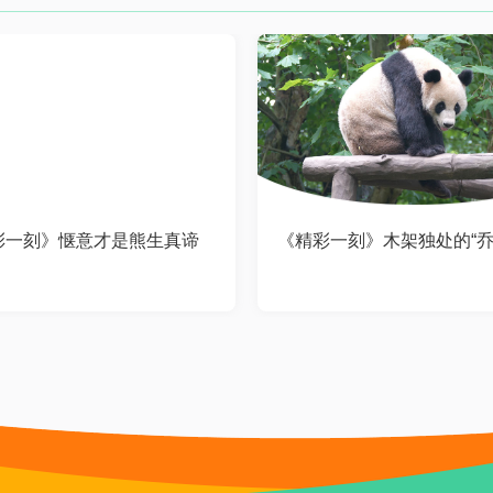
彩一刻》惬意才是熊生真谛
《精彩一刻》木架独处的“乔