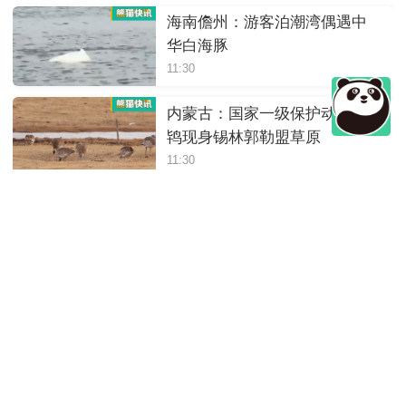
海南儋州：游客泊潮湾偶遇中
华白海豚
11:30
内蒙古：国家一级保护动物大
鸨现身锡林郭勒盟草原
11:30
四川绵阳：岷山山系东坡发现
豹影像
11:30
陕西：大熊猫“荣荣”躺着进食，
松弛感拉满
11:30
四川崇州：萌趣十足，野生大
熊猫“谈恋爱”