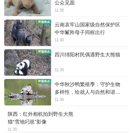
公众见面
11:30
云南哀牢山国家级自然保护区
中华鬣羚母子同框出行
11:30
四川绵阳村民偶遇野生大熊猫
11:30
中华秋沙鸭繁殖季：守护生物
多样性，绘就人与自然和谐画
卷
11:30
陕西：红外相机拍到野生大熊
猫“雪地叼崽”影像
11:30