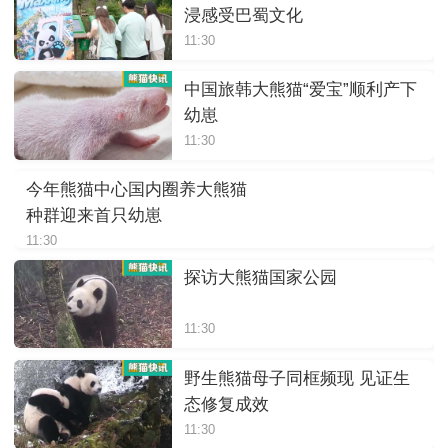
浸感受巴蜀文化
11:30
中国旅韩大熊猫“爱宝”顺利产下
幼崽
11:30
今年熊猫中心国内圈养大熊猫
种群迎来首只幼崽
11:30
探访大熊猫国家公园
11:30
野生熊猫母子同框频现 见证生
态修复成效
11:30