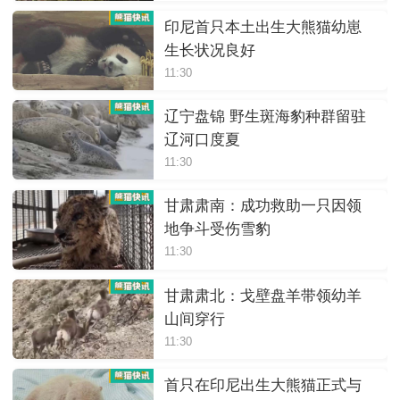
印尼首只本土出生大熊猫幼崽
生长状况良好
11:30
辽宁盘锦 野生斑海豹种群留驻
辽河口度夏
11:30
甘肃肃南：成功救助一只因领
地争斗受伤雪豹
11:30
甘肃肃北：戈壁盘羊带领幼羊
山间穿行
11:30
首只在印尼出生大熊猫正式与