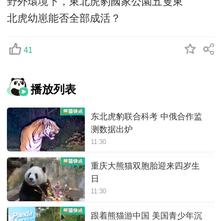
野外環境下，東北虎豹國家公園五隻東
北虎幼崽能否全部成活？
41
播放列表
东北虎豹联合科考 中俄合作监
测数据出炉
11:30
重庆大熊猫双胞胎迎来四岁生
日
11:30
跟着熊猫游中国 美国青少年沉