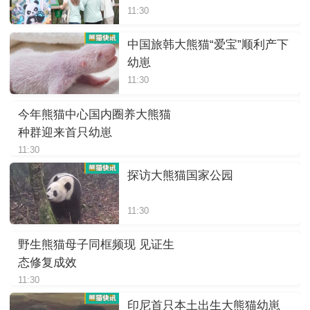
11:30
中国旅韩大熊猫“爱宝”顺利产下
幼崽
11:30
今年熊猫中心国内圈养大熊猫
种群迎来首只幼崽
11:30
探访大熊猫国家公园
11:30
野生熊猫母子同框频现 见证生
态修复成效
11:30
印尼首只本土出生大熊猫幼崽