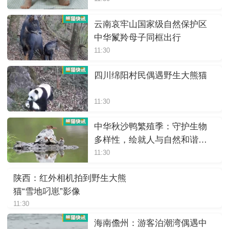
云南哀牢山国家级自然保护区
中华鬣羚母子同框出行
11:30
四川绵阳村民偶遇野生大熊猫
11:30
中华秋沙鸭繁殖季：守护生物
多样性，绘就人与自然和谐画
卷
11:30
陕西：红外相机拍到野生大熊
猫“雪地叼崽”影像
11:30
海南儋州：游客泊潮湾偶遇中