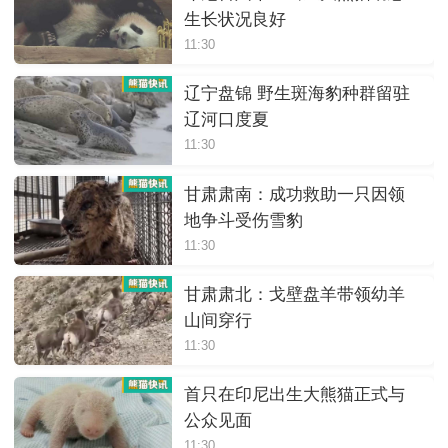
生长状况良好
11:30
辽宁盘锦 野生斑海豹种群留驻
辽河口度夏
11:30
甘肃肃南：成功救助一只因领
地争斗受伤雪豹
11:30
甘肃肃北：戈壁盘羊带领幼羊
山间穿行
11:30
首只在印尼出生大熊猫正式与
公众见面
11:30