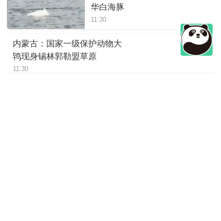
华白海豚
11:30
内蒙古：国家一级保护动物大
鸨现身锡林郭勒盟草原
11:30
四川绵阳：岷山山系东坡发现
豹影像
11:30
陕西：大熊猫“荣荣”躺着进食，
松弛感拉满
11:30
四川崇州：萌趣十足，野生大
熊猫“谈恋爱”
11:30