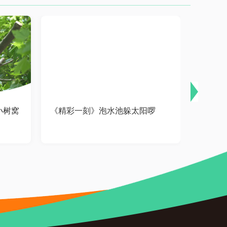
小树窝
《精彩一刻》泡水池躲太阳啰
《精彩