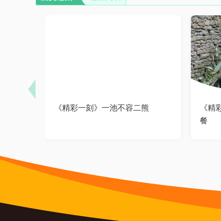
《精彩一刻》一池不容二熊
《精
餐