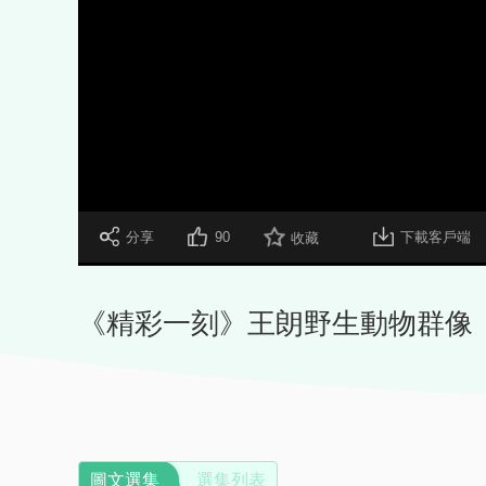
 分享
90
下載客戶端
收藏
《精彩一刻》王朗野生動物群像
圖文選集
選集列表