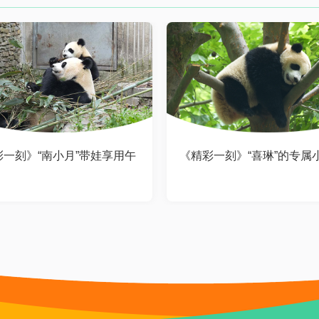
彩一刻》“南小月”带娃享用午
《精彩一刻》“喜琳”的专属