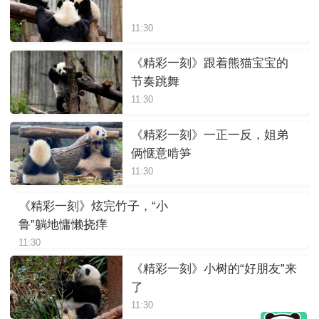
11:30
《精彩一刻》跟着熊猫宝宝的
节奏跳舞
11:30
《精彩一刻》一正一反，姐弟
俩惬意啃笋
11:30
《精彩一刻》炫完竹子，“小
鲁”躺地慵懒挠痒
11:30
《精彩一刻》小树的“好朋友”来
了
11:30