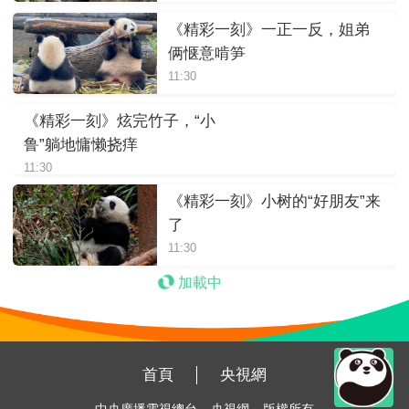
《精彩一刻》一正一反，姐弟
俩惬意啃笋
11:30
《精彩一刻》炫完竹子，“小
鲁”躺地慵懒挠痒
11:30
《精彩一刻》小树的“好朋友”来
了
11:30
加載中
首頁
央視網