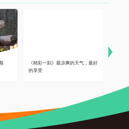
颗
《精彩一刻》最凉爽的天气，最好
《精彩
的享受
石头