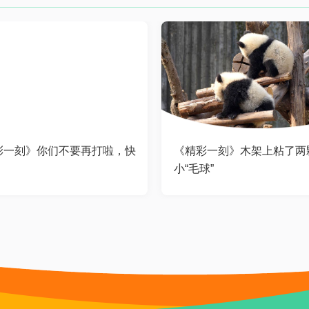
彩一刻》你们不要再打啦，快
《精彩一刻》木架上粘了两
！
小“毛球”