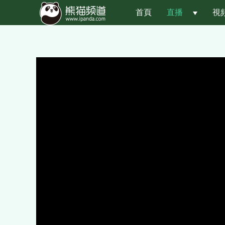
首頁
直播
 
視