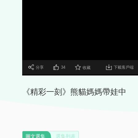
 分享
34
下載客戶端
收藏
《精彩一刻》熊貓媽媽帶娃中
圖文選集
選集列表