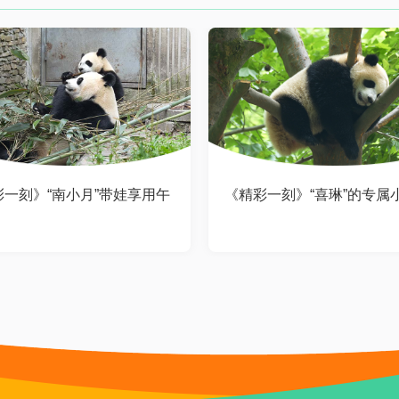
彩一刻》“南小月”带娃享用午
《精彩一刻》“喜琳”的专属