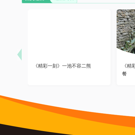
《精彩一刻》一池不容二熊
《精
餐