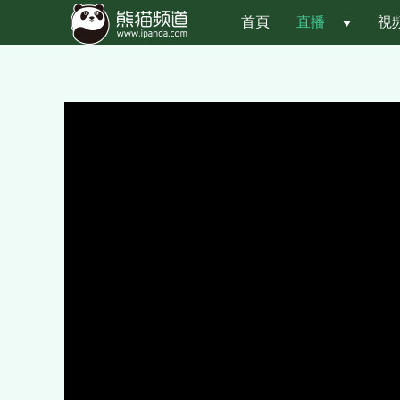
首頁
直播
 
視