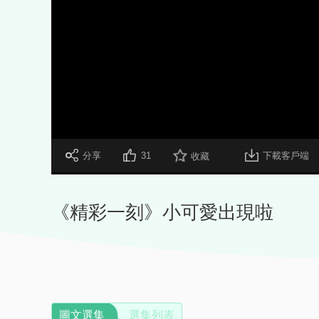
 分享
31
下載客戶端
收藏
《精彩一刻》小可愛出現啦
圖文選集
選集列表