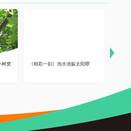
小树窝
《精彩一刻》泡水池躲太阳啰
《精彩