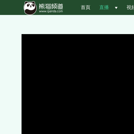
首頁
直播
 
視