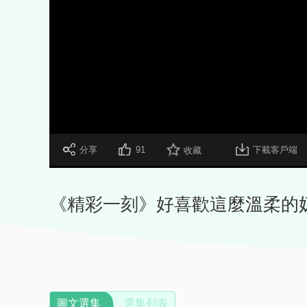
 分享
91
下載客戶端
收藏
《精彩一刻》好喜歡這麼溫柔的
圖文選集
選集列表