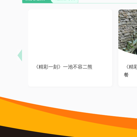
《精彩一刻》一池不容二熊
《精
餐