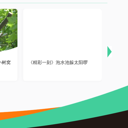
小树窝
《精彩一刻》泡水池躲太阳啰
《精彩