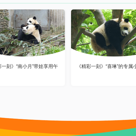
彩一刻》“南小月”带娃享用午
《精彩一刻》“喜琳”的专属