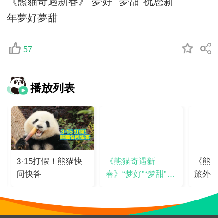
《熊貓奇遇新春》“夢好”“夢甜”祝您新
年夢好夢甜
57
播放列表
3·15打假！熊猫快
《熊猫奇遇新
《熊
问快答
春》“梦好”“梦甜”祝
旅外
您新年梦好梦甜
运闪