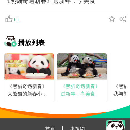
《熊貓奇遇新春》過新年，享美食
61
播放列表
《熊猫奇遇新春》
《熊猫奇遇新春》
《熊猫
大熊猫的新春小剧
过新年，享美食
我与熊
场
首頁
央視網