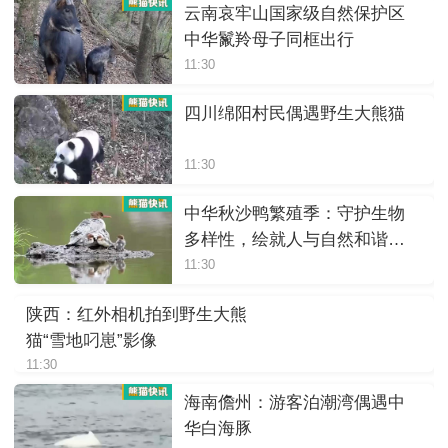
云南哀牢山国家级自然保护区
中华鬣羚母子同框出行
11:30
四川绵阳村民偶遇野生大熊猫
11:30
中华秋沙鸭繁殖季：守护生物
多样性，绘就人与自然和谐画
卷
11:30
陕西：红外相机拍到野生大熊
猫“雪地叼崽”影像
11:30
海南儋州：游客泊潮湾偶遇中
华白海豚