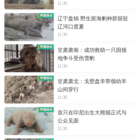
11:30
辽宁盘锦 野生斑海豹种群留驻
辽河口度夏
11:30
甘肃肃南：成功救助一只因领
地争斗受伤雪豹
11:30
甘肃肃北：戈壁盘羊带领幼羊
山间穿行
11:30
首只在印尼出生大熊猫正式与
公众见面
11:30