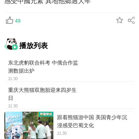
感受中國元素 異地他鄉過大年
49
播放列表
东北虎豹联合科考 中俄合作监
测数据出炉
11:30
重庆大熊猫双胞胎迎来四岁生
日
11:30
跟着熊猫游中国 美国青少年沉
浸感受巴蜀文化
11:30