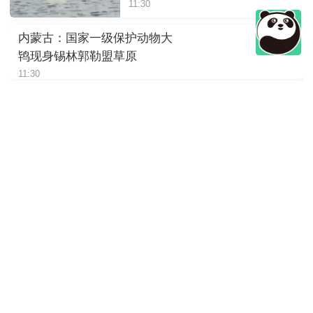
11:30
内蒙古：国家一级保护动物大
鸨现身锡林郭勒盟草原
11:30
四川绵阳：岷山山系东坡发现
豹影像
11:30
陕西：大熊猫“荣荣”躺着进食，
松弛感拉满
11:30
四川崇州：萌趣十足，野生大
熊猫“谈恋爱”
11:30
国家二级保护动物岩羊现身玛
曲