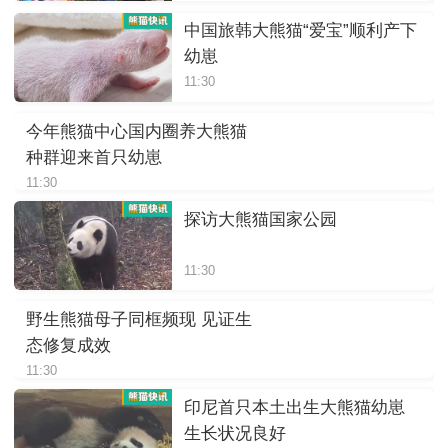
中国旅韩大熊猫“爱宝”顺利产下
幼崽
11:30
今年熊猫中心国内圈养大熊猫
种群迎来首只幼崽
11:30
探访大熊猫国家公园
11:30
野生熊猫母子同框频现 见证生
态修复成效
11:30
印尼首只本土出生大熊猫幼崽
生长状况良好