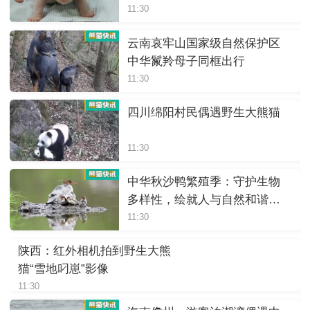
11:30
云南哀牢山国家级自然保护区
中华鬣羚母子同框出行
11:30
四川绵阳村民偶遇野生大熊猫
11:30
中华秋沙鸭繁殖季：守护生物
多样性，绘就人与自然和谐画
卷
11:30
陕西：红外相机拍到野生大熊
猫“雪地叼崽”影像
11:30