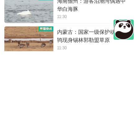
海南儋州：游客泊潮湾偶遇中
华白海豚
11:30
内蒙古：国家一级保护动物大
鸨现身锡林郭勒盟草原
11:30
四川绵阳：岷山山系东坡发现
豹影像
11:30
陕西：大熊猫“荣荣”躺着进食，
松弛感拉满
11:30
四川崇州：萌趣十足，野生大
熊猫“谈恋爱”
11:30