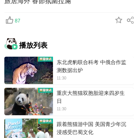
旅居海外 春節氛圍拉滿
87
播放列表
东北虎豹联合科考 中俄合作监
测数据出炉
11:30
重庆大熊猫双胞胎迎来四岁生
日
11:30
跟着熊猫游中国 美国青少年沉
浸感受巴蜀文化