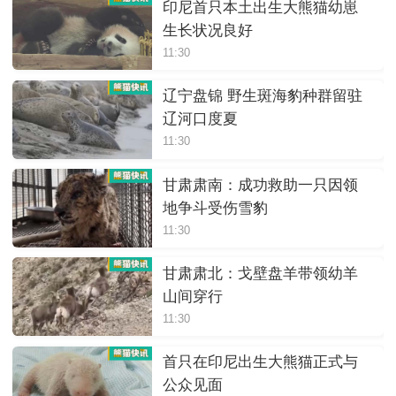
印尼首只本土出生大熊猫幼崽
生长状况良好
11:30
辽宁盘锦 野生斑海豹种群留驻
辽河口度夏
11:30
甘肃肃南：成功救助一只因领
地争斗受伤雪豹
11:30
甘肃肃北：戈壁盘羊带领幼羊
山间穿行
11:30
首只在印尼出生大熊猫正式与
公众见面