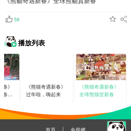
《熊貓奇遇新春》全球熊貓賀新春
59
播放列表
新春》
《熊猫奇遇新春》
《熊猫奇遇新春》
新春丰
过年啦，嗨起来
全球熊猫贺新春
首頁
央視網