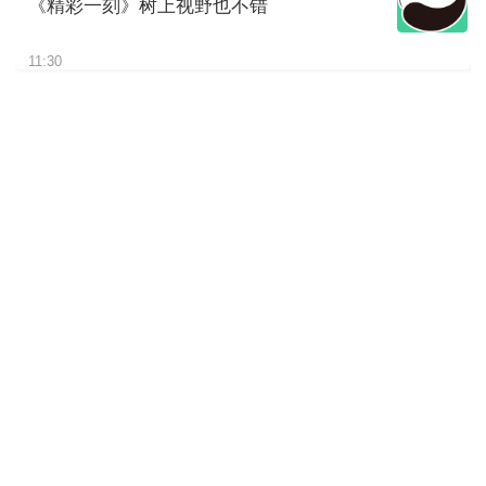
《精彩一刻》树上视野也不错
11:30
《精彩一刻》请欣赏我的“皮大
衣”
11:30
《精彩一刻》挠了这么久估计
是尾巴痒
11:30
《精彩一刻》熊孩子太磨妈妈
啦
11:30
《精彩一刻》仰睡蒙眼大熊
猫“秋野”上线
11:30