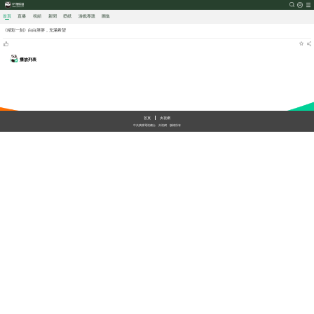
首頁
直播
視頻
新聞
壁紙
游戲
專題
圖集
《精彩一刻》白白胖胖，充滿希望
播放列表
加載中
首頁
央視網
中央廣播電視總台
央視網
版權所有