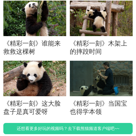
《精彩一刻》谁能来
《精彩一刻》木架上
救救这棵树
的摔跤时间
《精彩一刻》这大脸
《精彩一刻》当国宝
盘子是真可爱呀
也得学本领
还想看更多好玩的视频吗？去下载熊猫频道客户端吧~~