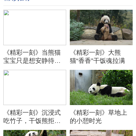
《精彩一刻》当熊猫
《精彩一刻》大熊
宝宝只是想安静待会
猫“香香”干饭魂拉满
儿
《精彩一刻》沉浸式
《精彩一刻》草地上
吃竹子，干饭熊拒绝
的小憩时光
分心