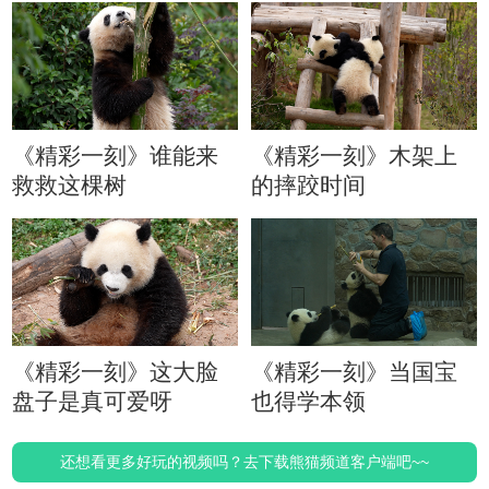
《精彩一刻》谁能来
《精彩一刻》木架上
救救这棵树
的摔跤时间
《精彩一刻》这大脸
《精彩一刻》当国宝
盘子是真可爱呀
也得学本领
还想看更多好玩的视频吗？去下载熊猫频道客户端吧~~