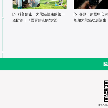
科普解密！大熊貓健康的第一
喜訊！熊貓中心20
道防線｜《國寶的疫病防控》
胞胎大熊貓幼崽誕生
關
 iPa