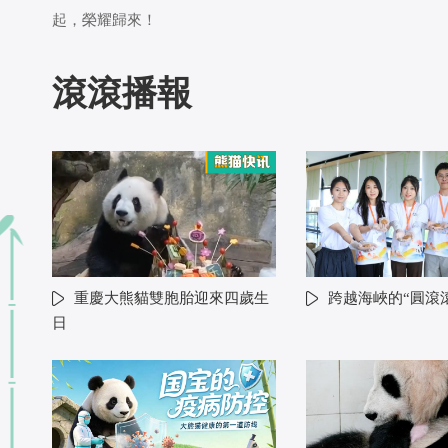
起，榮耀歸來！
滾滾播報
重慶大熊貓雙胞胎迎來四歲生
跨越海峽的“圓滾
日