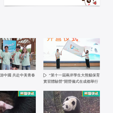
游中國 共赴中美青春
“第十一屆兩岸學生大熊貓保育
實習體驗營”開營儀式在成都舉行