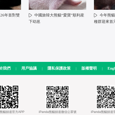
26年首對雙
中國旅韓大熊貓“愛寶”順利産
今年熊貓
下幼崽
種群迎來首
於我們
用戶協議
隱私保護政策
版權聲明
Engl
|
|
|
|
nda熊貓頻道官方APP
 
 iPanda熊貓頻道微信公眾號
 
 iPanda熊貓頻