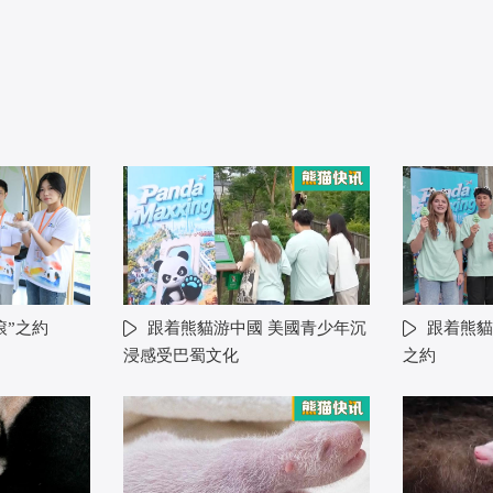
滾”之約
跟着熊貓游中國 美國青少年沉
跟着熊貓
浸感受巴蜀文化
之約