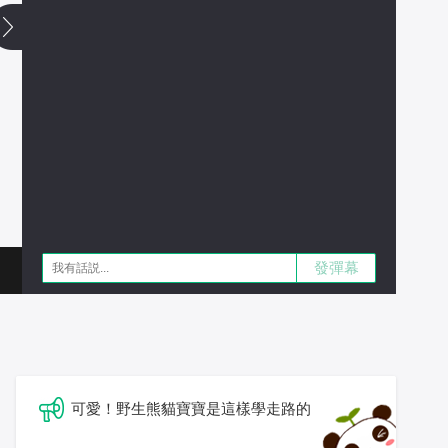
發彈幕
可愛！野生熊貓寶寶是這樣學走路的