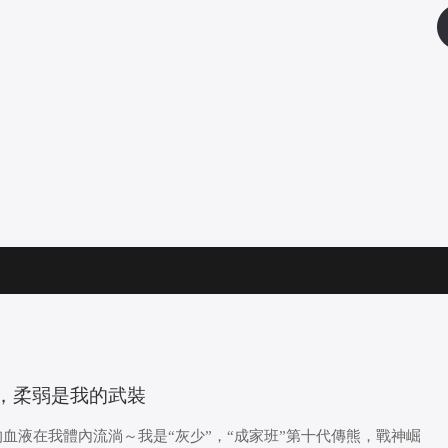
的面具，柔弱是我的武裝
血液在我體內流淌～我是“灰少”，“成家班”第十代傳熊，戰神崛