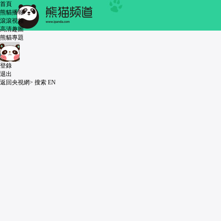
 首頁
 熊貓播報
 滾滾視頻
 高清趣圖
 熊貓專題
登錄
退出
返回央視網>
 
搜索
 
EN