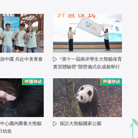
游中國 共赴中美青春
“第十一屆兩岸學生大熊貓保育
實習體驗營”開營儀式在成都舉行
中心國內圈養大熊貓
探訪大熊貓國家公園
只幼崽