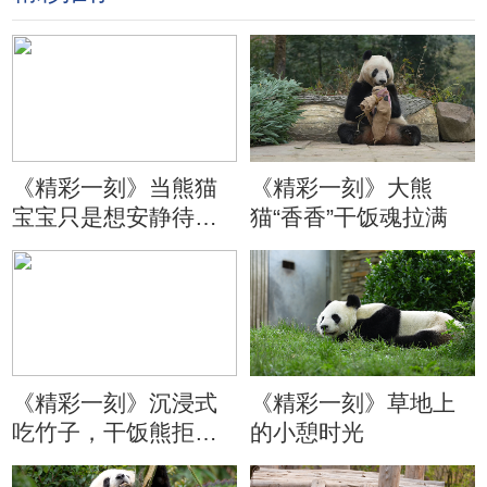
《精彩一刻》当熊猫
《精彩一刻》大熊
宝宝只是想安静待会
猫“香香”干饭魂拉满
儿
《精彩一刻》沉浸式
《精彩一刻》草地上
吃竹子，干饭熊拒绝
的小憩时光
分心