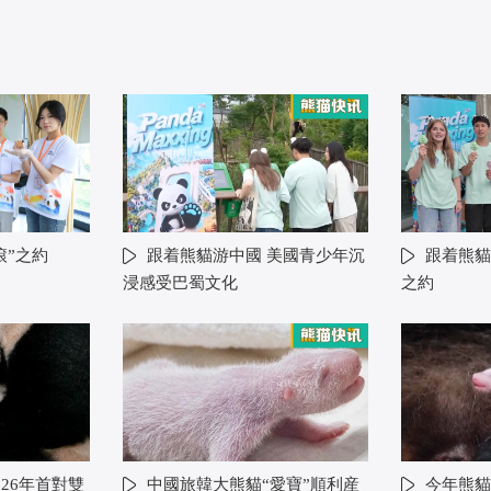
滾”之約
跟着熊貓游中國 美國青少年沉
跟着熊貓
浸感受巴蜀文化
之約
26年首對雙
中國旅韓大熊貓“愛寶”順利産
今年熊貓