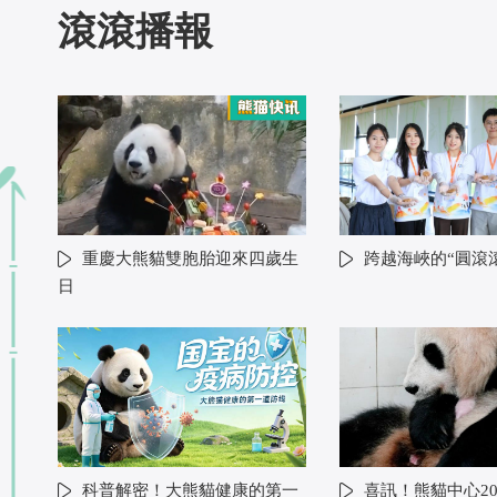
滾滾播報
重慶大熊貓雙胞胎迎來四歲生
跨越海峽的“圓滾
日
科普解密！大熊貓健康的第一
喜訊！熊貓中心20