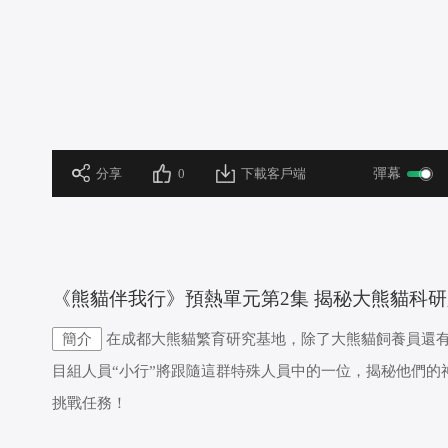
 分享
0
下載客戶端
彈幕
 《熊貓伴我行》預熱單元第2集 揭秘大熊貓科
簡介
在成都大熊貓繁育研究基地，除了大熊貓飼養員還
目組人員“小行”將跟隨這群特殊人員中的一位，揭秘他們
挑戰任務！