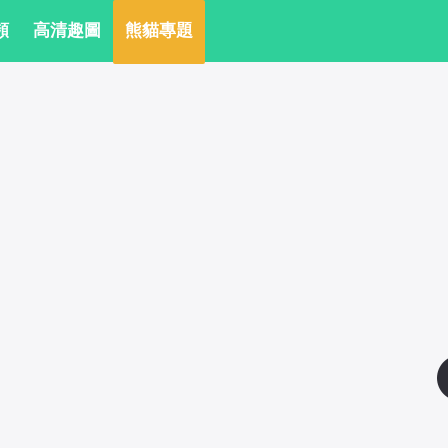
頻
 高清趣圖
 熊貓專題