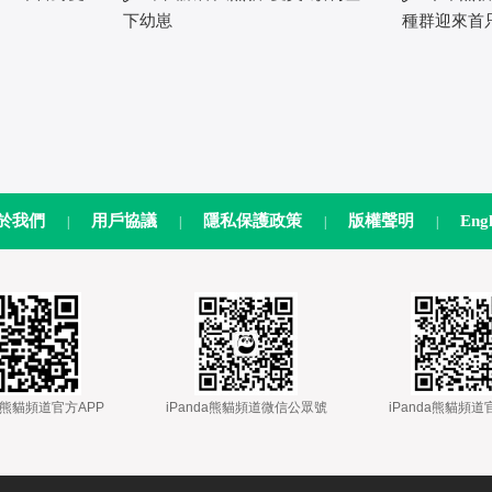
下幼崽
種群迎來首
於我們
用戶協議
隱私保護政策
版權聲明
Engl
|
|
|
|
nda熊貓頻道官方APP
 
 iPanda熊貓頻道微信公眾號
 
 iPanda熊貓頻