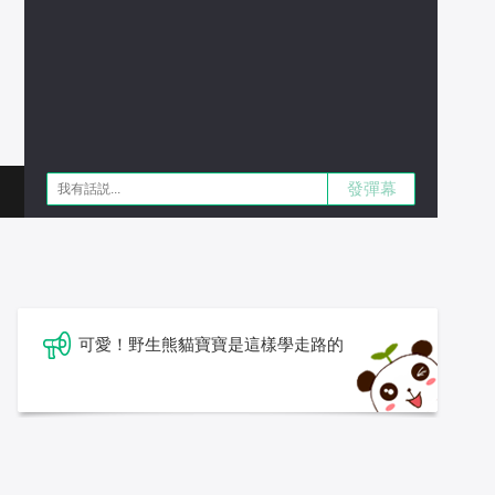
發彈幕
可愛！野生熊貓寶寶是這樣學走路的