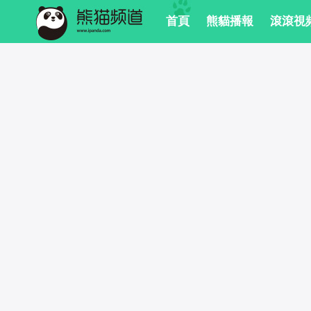
 首頁
 熊貓播報
 滾滾視