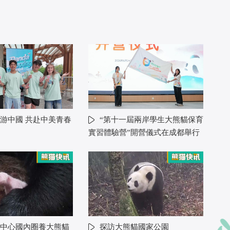
游中國 共赴中美青春
“第十一屆兩岸學生大熊貓保育
實習體驗營”開營儀式在成都舉行
中心國內圈養大熊貓
探訪大熊貓國家公園