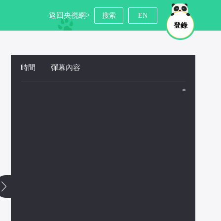
返回央視網>
搜索
EN
登錄
時間
 
彈幕內容