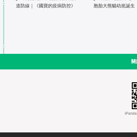
道防線｜《國寶的疫病防控》
胞胎大熊貓幼崽誕生
關
 iPa