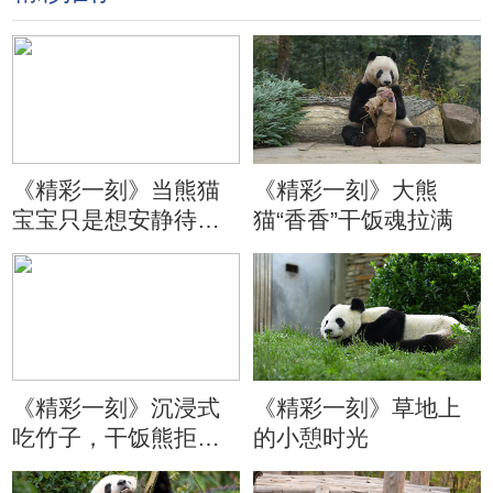
《精彩一刻》当熊猫
《精彩一刻》大熊
宝宝只是想安静待会
猫“香香”干饭魂拉满
儿
《精彩一刻》沉浸式
《精彩一刻》草地上
吃竹子，干饭熊拒绝
的小憩时光
分心