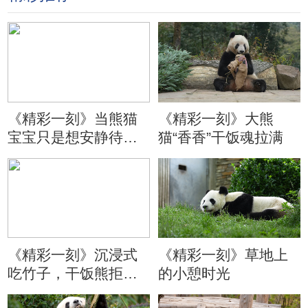
《精彩一刻》当熊猫
《精彩一刻》大熊
宝宝只是想安静待会
猫“香香”干饭魂拉满
儿
《精彩一刻》沉浸式
《精彩一刻》草地上
吃竹子，干饭熊拒绝
的小憩时光
分心