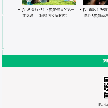
科普解密！大熊貓健康的第一
喜訊！熊貓中
道防線｜《國寶的疫病防控》
胞胎大熊貓幼
關
 iPa