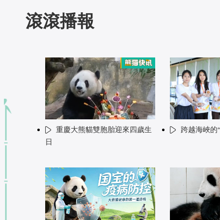
滾滾播報
重慶大熊貓雙胞胎迎來四歲生
跨越海峽的
日