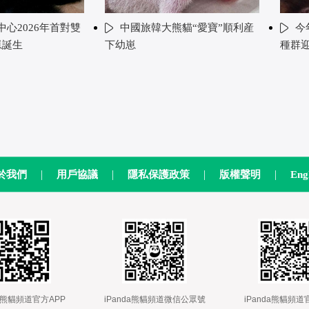
心2026年首對雙
中國旅韓大熊貓“愛寶”順利産
今
崽誕生
下幼崽
種群
|
|
|
|
於我們
用戶協議
隱私保護政策
版權聲明
Eng
nda熊貓頻道官方APP
 
 iPanda熊貓頻道微信公眾號
 
 iPanda熊貓頻