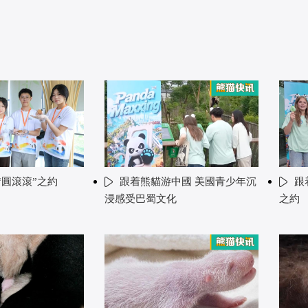
“圓滾滾”之約
跟着熊貓游中國 美國青少年沉
跟
浸感受巴蜀文化
之約