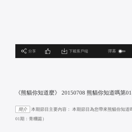
 分享
下載客戶端
彈幕
 《熊貓你知道麼》 20150708 熊貓你知道嗎第
簡介
本期節目主要內容： 本期節目為您帶來熊貓你知道嗎第0
01期：青糰篇）