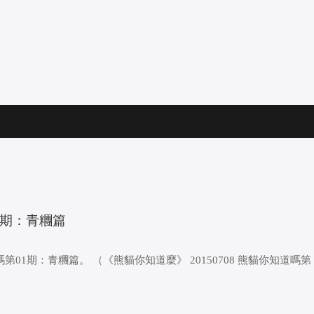
01期：青糰篇
1期：青糰篇。 （《熊貓你知道麼》 20150708 熊貓你知道嗎第