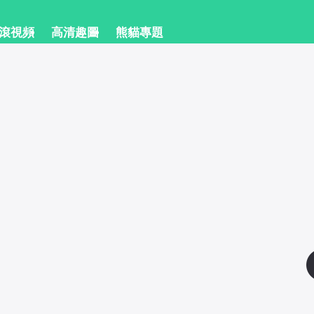
滾滾視頻
 高清趣圖
 熊貓專題