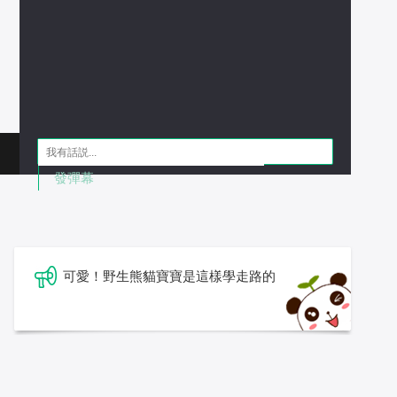
發彈幕
可愛！野生熊貓寶寶是這樣學走路的