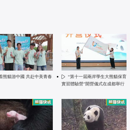
着熊貓游中國 共赴中美青春
“第十一屆兩岸學生大熊貓保育
實習體驗營”開營儀式在成都舉行