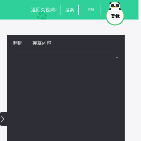
返回央視網>
搜索
EN
登錄
時間
 
彈幕內容