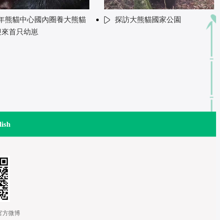
年熊貓中心國內圈養大熊貓
探訪大熊貓國家公園
迎來首只幼崽
lish
道官方微博