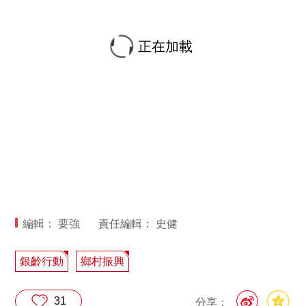
正在加載
編輯： 要強
責任編輯： 史健
銀齡行動
鄉村振興
31
分享：