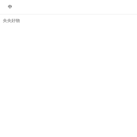
中
央央好物
合體育
亞冬會